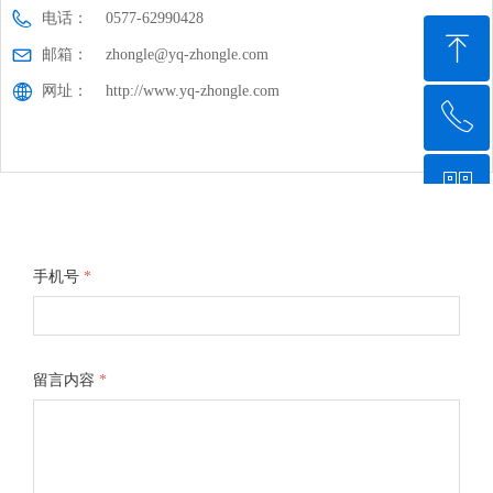
电话：
0577-62990428
ꁸ
邮箱：
zhongle@yq-zhongle.com
网址：
http://www.yq-zhongle.com
ꂅ
回到顶部
ꀥ
0577-62990428
手机站二维码
手机号
*
留言内容
*