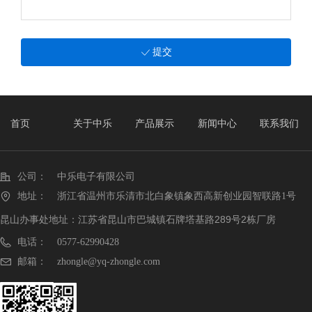
提交
ꀘ
首页
关于中乐
产品展示
新闻中心
联系我们
公司：
中乐电子有限公司
地址：
浙江省温州市乐清市北白象镇象西高新创业园智联路1号
昆山办事处地址：江苏省昆山市巴城镇石牌塔基路289号2栋厂房
电话：
0577-62990428
邮箱：
zhongle@yq-zhongle.com